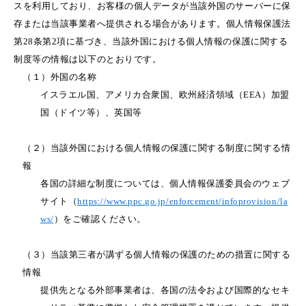
スを利用しており、お客様の個人データが当該外国のサーバーに保
存または当該事業者へ提供される場合があります。個人情報保護法
第28条第2項に基づき、当該外国における個人情報の保護に関する
制度等の情報は以下のとおりです。
（１）外国の名称
イスラエル国、アメリカ合衆国、欧州経済領域（EEA）加盟
国（ドイツ等）、英国等
（２）当該外国における個人情報の保護に関する制度に関する情
報
各国の詳細な制度については、個人情報保護委員会のウェブ
サイト（
https://www.ppc.go.jp/enforcement/infoprovision/la
ws/
）をご確認ください。
（３）当該第三者が講ずる個人情報の保護のための措置に関する
情報
提供先となる外部事業者は、各国の法令および国際的なセキ