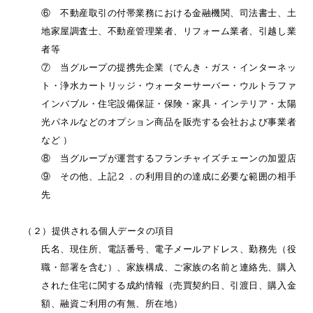
⑥ 不動産取引の付帯業務における金融機関、司法書士、土
地家屋調査士、不動産管理業者、リフォーム業者、引越し業
者等
⑦ 当グループの提携先企業（でんき・ガス・インターネッ
ト・浄水カートリッジ・ウォーターサーバー・ウルトラファ
インバブル・住宅設備保証・保険・家具・インテリア・太陽
光パネルなどのオプション商品を販売する会社および事業者
など ）
⑧ 当グループが運営するフランチャイズチェーンの加盟店
⑨ その他、上記２．の利用目的の達成に必要な範囲の相手
先
（２）提供される個人データの項目
氏名、現住所、電話番号、電子メールアドレス、勤務先（役
職・部署を含む）、家族構成、ご家族の名前と連絡先、購入
された住宅に関する成約情報（売買契約日、引渡日、購入金
額、融資ご利用の有無、所在地）