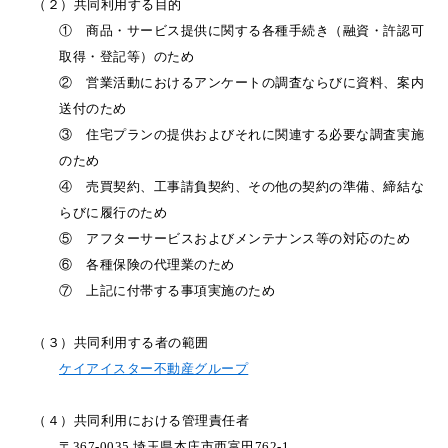
（２）共同利用する目的
① 商品・サービス提供に関する各種手続き（融資・許認可
取得・登記等）のため
② 営業活動におけるアンケートの調査ならびに資料、案内
送付のため
③ 住宅プランの提供およびそれに関連する必要な調査実施
のため
④ 売買契約、工事請負契約、その他の契約の準備、締結な
らびに履行のため
⑤ アフターサービスおよびメンテナンス等の対応のため
⑥ 各種保険の代理業のため
⑦ 上記に付帯する事項実施のため
（３）共同利用する者の範囲
ケイアイスター不動産グループ
（４）共同利用における管理責任者
〒367-0035 埼玉県本庄市西富田762-1