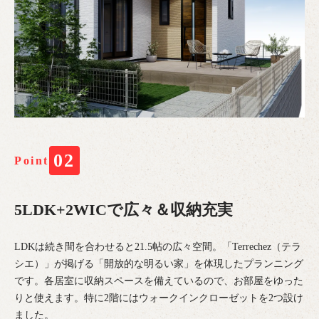
02
Point
5LDK+2WICで広々＆収納充実
LDKは続き間を合わせると21.5帖の広々空間。「Terrechez（テラ
シエ）」が掲げる「開放的な明るい家」を体現したプランニング
です。各居室に収納スペースを備えているので、お部屋をゆった
りと使えます。特に2階にはウォークインクローゼットを2つ設け
ました。